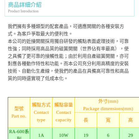
商品詳細介紹
Product Introduction
我們擁有多種類型的配套產品，可適應開關的各種安裝方
式。為客戶爭取最大的便利性。
本公司的
開關採用獨自研發的觸點表面處理技術，可靠
近接
性強；同時採用高品質的磁簧開關（世界佔有率最高），使
之具備了更可靠的接觸性能；由於利用自產磁簧開關，亦可
對應各種動作特性和功能。而本公司充分利用高精度的安裝
技術、自動化生產線，使我們的產品在具備高可靠性和高品
質的同時還實現了低成本化。
外寸(mm)
觸點方式
觸點容量
型號
Package dimensions(mm)
Contact
Contact
Part no.
type
capacity
長
寬
高
RA-600系
1A
10W
19
6
29
列