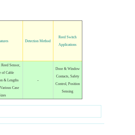
Reed Switch
atures
Detection Method
Applications
l Reed Sensor,
Door & Window
 of Cable
Contacts, Safety
on & Lengths
-
Control, Position
, Various Case
Sensing
izes