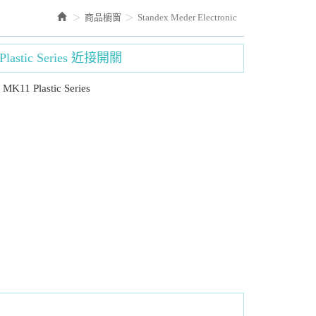
商品櫥窗
Standex Meder Electronic
Plastic Series 近接開關
11 Plastic Series