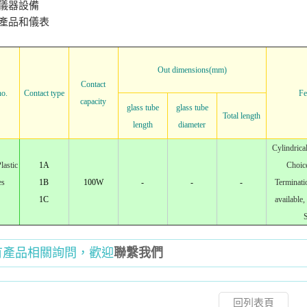
儀器設備
產品和儀表
Out dimensions(mm)
Contact
no.
Contact type
Fe
capacity
glass tube
glass tube
Total length
length
diameter
Cylindrica
astic
1A
Choice
es
1B
100W
-
-
-
Terminati
1C
available
S
有產品相關詢問，歡迎
聯繫我們
回列表頁