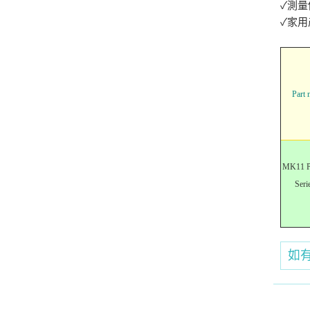
✓測量
✓家用
Part 
MK11 Pl
Seri
如