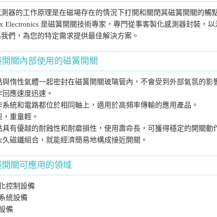
感測器的工作原理是在磁場存在的情況下打開和關閉其磁簧開關的觸
ndex Electronics 是磁簧開關技術專家，專門從事客製化感測器封
絡我們，為您的特定需求提供最佳解決方案。
接開關內部使用的磁簧開關
觸點與惰性氣體一起密封在磁簧開關玻璃管內，不會受到外部氣氛的影
動作回應速度迅速。
動作系統和電路都位於相同軸上，適用於高頻率傳輸的應用產品。
小型，重量輕。
觸點具有優越的耐蝕性和耐磨損性，使用壽命長，可獲得穩定的開關動
與永久磁鐵組合，就能經濟簡易地構成接近開關。
接開關可應用的領域
化控制設備
系統設備
設備