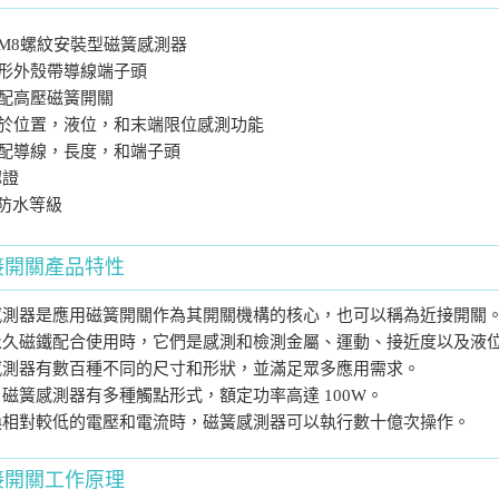
M8螺紋安裝型磁簧感測器
柱形外殼帶導線端子頭
配高壓磁簧開關
用於位置，液位，和末端限位感測功能
選配導線，長度，和端子頭
認證
67防水等級
接開關產品特性
感測器是應用磁簧開關作為其開關機構的核心，也可以稱為近接開關
永久磁鐵配合使用時，它們是感測和檢測金屬、運動、接近度以及液
感測器有數百種不同的尺寸和形狀，並滿足眾多應用需求。
磁簧感測器有多種觸點形式，額定功率高達 100W。
換相對較低的電壓和電流時，磁簧感測器可以執行數十億次操作。
接開關工作原理