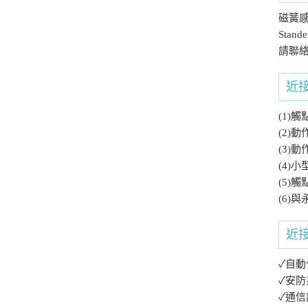
磁簧
Sta
請聯
近
(1)
(2)
(3)
(4)
(5)
(6)
近
✓自動
✓
安防
✓通信