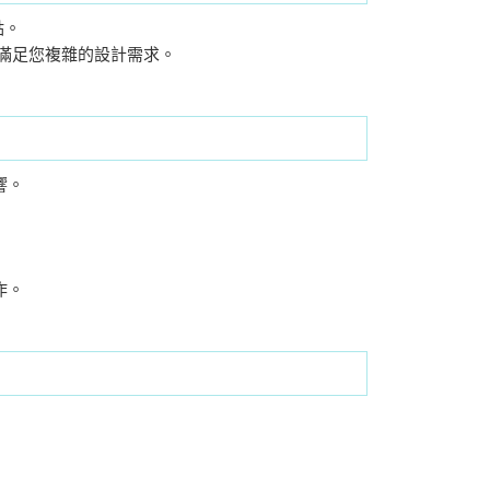
點。
裝，以滿足您複雜的設計需求。
響。
作。