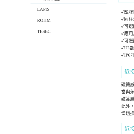
LAPIS
✓塑膠
✓圓
ROHM
✓可選
TESEC
✓應
✓可
✓UL
✓IP
近
磁簧
當與
磁簧
此外，
當切
近